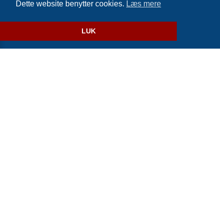
Dette website benytter cookies.
Læs mere
Website og billetsystem fra ebillet a/s
LUK