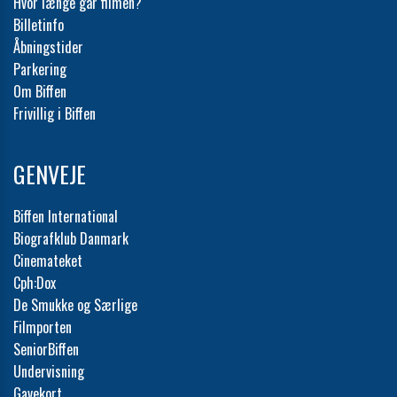
Hvor længe går filmen?
Billetinfo
Åbningstider
Parkering
Om Biffen
Frivillig i Biffen
GENVEJE
Biffen International
Biografklub Danmark
Cinemateket
Cph:Dox
De Smukke og Særlige
Filmporten
SeniorBiffen
Undervisning
Gavekort