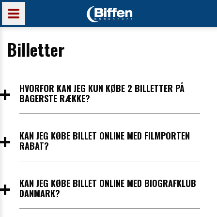
Billetter
HVORFOR KAN JEG KUN KØBE 2 BILLETTER PÅ
BAGERSTE RÆKKE?
Bagerste række består af sofasæder (dobbeltsæder). De
kan derfor kun købes to af gangen. Ønsker du flere sæder,
KAN JEG KØBE BILLET ONLINE MED FILMPORTEN
kan du lave flere særskilte køb.
RABAT?
Ja. Filmporten rabat vælges som billettype. Din kupon
afleveres ved ankomst til Biffen.
KAN JEG KØBE BILLET ONLINE MED BIOGRAFKLUB
DANMARK?
Ja, Biografklub Danmark vælges som billettype. Undervejs i