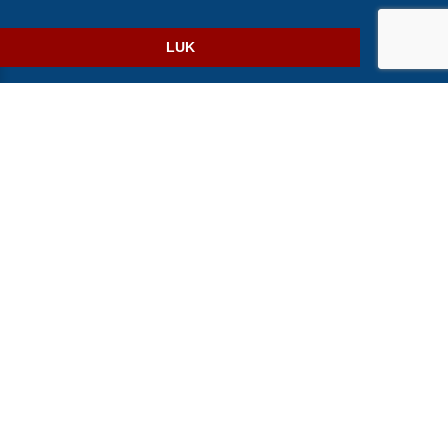
Website og billetsystem fra ebillet a/s
LUK