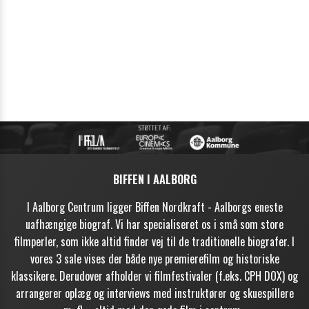
Nyhedsbrev
BIFFEN I AALBORG
SIDSTE NYT OM FILM OG EVENTS
I Aalborg Centrum ligger Biffen Nordkraft - Aalborgs eneste
uafhængige biograf. Vi har specialiseret os i små som store
filmperler, som ikke altid finder vej til de traditionelle biografer. I
vores 3 sale vises der både nye premierefilm og historiske
klassikere. Derudover afholder vi filmfestivaler (f.eks. CPH DOX) og
arrangerer oplæg og interviews med instruktører og skuespillere
Tilmeld