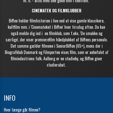
m. fl. - altid med den gode film i centrum.
CINEMATEK OG FILMKLUBBER
Biffen holder filmhistorien i live ved at vise gamle klassikere,
kultfilm mm. i 'Cinemateket i Biffen' hver tirsdag aften. Du kan
også melde dig
ind i en filmklub, som f.eks. '
De smukke og
særlige', der viser premierefilm
håndplukket af Biffens personale.
Det samme gælder filmene i SeniorBiffen (65+), mens der i
Biografklub Danmark og
Filmporten vises
film, som er anbefalet af
filmindustriens folk. Aalborg er en studieby, og Biffen giver
studierabat.
INFO
Hvor længe går filmen?